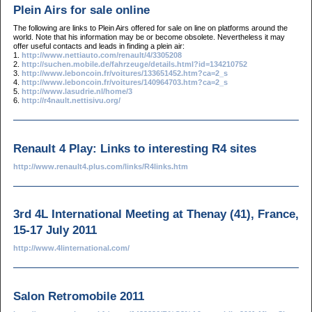
Plein Airs for sale online
The following are links to Plein Airs offered for sale on line on platforms around the
world. Note that his information may be or become obsolete. Nevertheless it may
offer useful contacts and leads in finding a plein air:
1.
http://www.nettiauto.com/renault/4/3305208
2.
http://suchen.mobile.de/fahrzeuge/details.html?id=134210752
3.
http://www.leboncoin.fr/voitures/133651452.htm?ca=2_s
4.
http://www.leboncoin.fr/voitures/140964703.htm?ca=2_s
5.
http://www.lasudrie.nl/home/3
6.
http://r4nault.nettisivu.org/
Renault 4 Play: Links to interesting R4 sites
http://www.renault4.plus.com/links/R4links.htm
3rd 4L International Meeting at Thenay (41), France,
15-17 July 2011
http://www.4linternational.com/
Salon Retromobile 2011