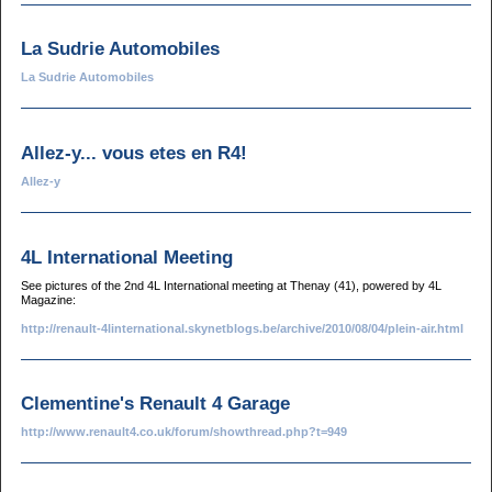
La Sudrie Automobiles
La Sudrie Automobiles
Allez-y... vous etes en R4!
Allez-y
4L International Meeting
See pictures of the 2nd 4L International meeting at Thenay (41), powered by 4L
Magazine:
http://renault-4linternational.skynetblogs.be/archive/2010/08/04/plein-air.html
Clementine's Renault 4 Garage
http://www.renault4.co.uk/forum/showthread.php?t=949