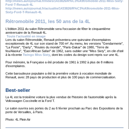
http://news.autojournal.fr/news/1433826/R%C3%A9tromobile-2011-Miss-Sixty-
Ford-T-Renault-4L
http://news.autojournal.fr/actualite/1433826/R%C3%A9tromobile-2011-Miss-
Sixty-Ford-T-Renault-4L
Rétromobile 2011, les 50 ans de la 4L
L'édition 2011 du salon Rétromobile sera l'occasion de fêter le cinquantième
anniversaire de la Renault 4L.
Toute l'actualité en image
Lors du salon Rétromobile, Renault présentera une quinzaine d'exemplaires
exceptionnels de 4L sur son stand de 700 m². Au menu, les versions "Gendarmerie",
"La Poste", "Darty", "Routes du monde", "Paris-Dakar" de 1980, "Terre de
feu/Alaska", "East African Safari" de 1962, sans oublier une "Miss Sixty", en clin d'œil
à la récente
Twingo Miss Sixty
, dont les codes du design sont repris sur une 4L.
Pour mémoire, la Française a été produite de 1961 à 1992 à plus de 8 millions
d'exemplaires.
Cette baroudeuse populaire a été la première voiture à vocation mondiale de
Renault, avec 28 pays de production et plus de 100 pays de commercialisation.
Best-seller
La 4L est la troisième voiture la plus vendue de l'histoire de l'automobile après la
Volkswagen Coccinelle et la Ford T.
Le salon ouvrira ses portes du 2 au 6 février prochain au Parc des Expositions de la
porte de Versailles, à Paris.
Photo: 4L Plein Air