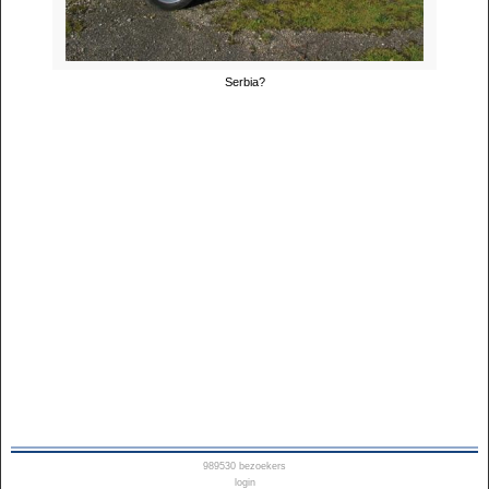
Serbia?
989530
bezoekers
login