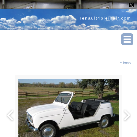
renault4pleinair.com
« terug