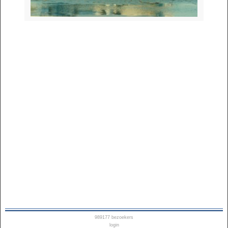
989177
bezoekers
login