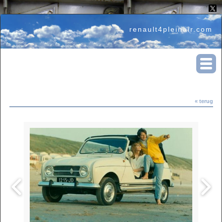
renault4pleinair.com
« terug