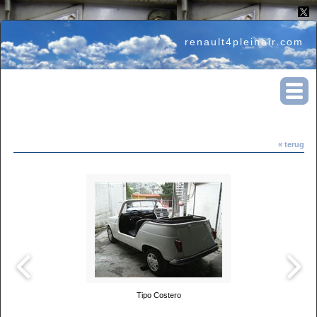
renault4pleinair.com
« terug
Tipo Costero