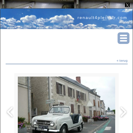
renault4pleinair.com
« terug