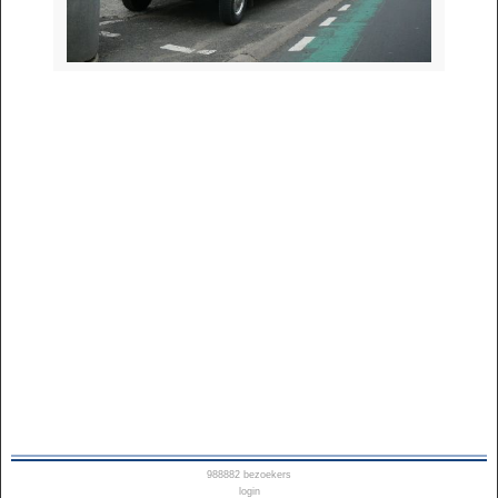
988882
bezoekers
login